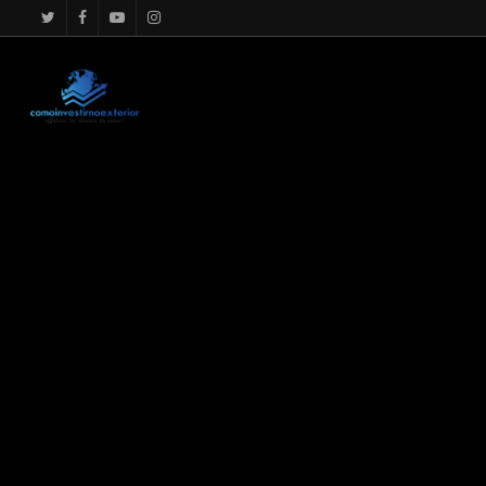
google.com, pub-4867156501875488, DIRECT, f08c47fec0942f