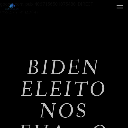
google.com, pub-4867156501875488, DIRECT,
f08c47fec0942fa0
BIDEN
ELEITO
NOS