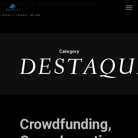
google.com, pub-4867156501875488, DIRECT,
f08c47fec0942fa0
Category
DESTAQU
Crowdfunding,