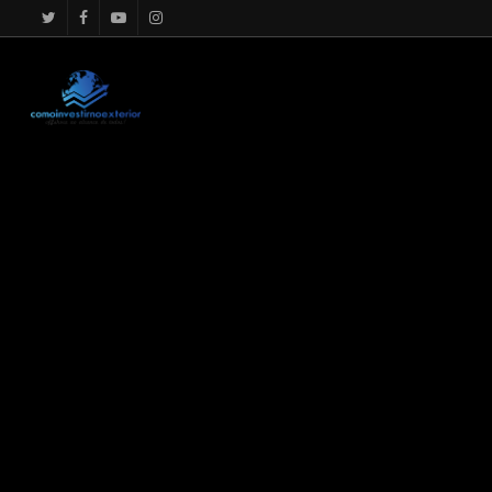
google.com, pub-4867156501875488, DIRECT, f08c47fec0942f