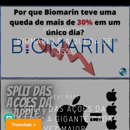
PREVIOUS POST
BIOMARIN E A QUEDA DE
35%
NEXT POST
SPLIT DAS AÇÕES DA
4
APPLE, A GIGANTE CADA
Translate »
VEZ MAIOR