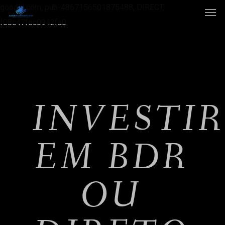
google.com, pub-4867156501875488, DIRECT,
f08c47fec0942fa0
INVESTI
EM BDR
OU