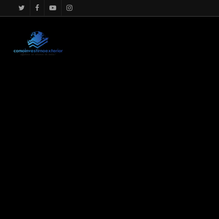
google.com, pub-4867156501875488, DIRECT, f08c47fec0942f