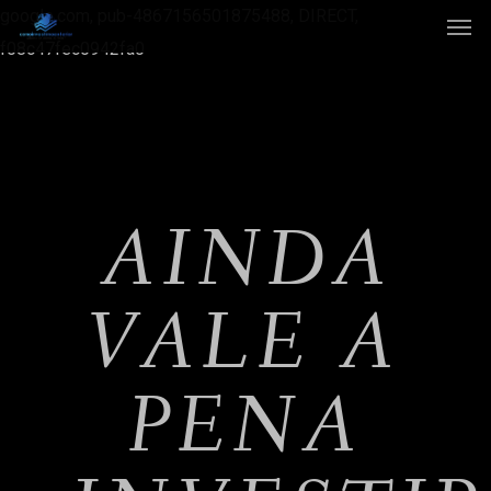
google.com, pub-4867156501875488, DIRECT,
f08c47fec0942fa0
AINDA
VALE A
PENA