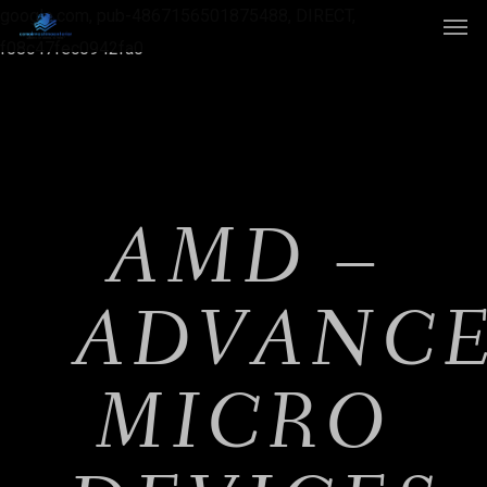
google.com, pub-4867156501875488, DIRECT,
f08c47fec0942fa0
AMD –
ADVANC
MICRO