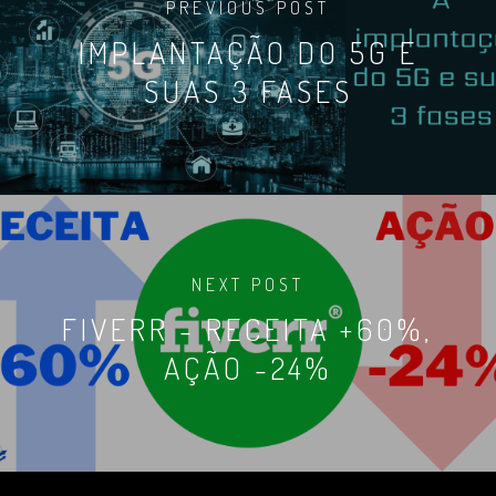
PREVIOUS POST
IMPLANTAÇÃO DO 5G E
SUAS 3 FASES
NEXT POST
FIVERR - RECEITA +60%,
AÇÃO -24%