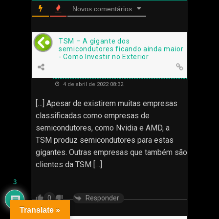
Novos comentários
TSM – A gigante dos
semicondutores ficando ainda maior
- Como Investir no Exterior
4 de abril de 2022 08:32
[…] Apesar de existirem muitas empresas
classificadas como empresas de
semicondutores, como Nvidia e AMD, a
TSM produz semicondutores para estas
gigantes. Outras empresas que também são
clientes da TSM […]
3
Responder
0
Translate »