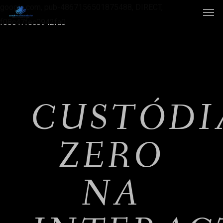
google.com, pub-4867156501875488, DIRECT,
f08c47fec0942fa0
CUSTÓDI
ZERO
NA