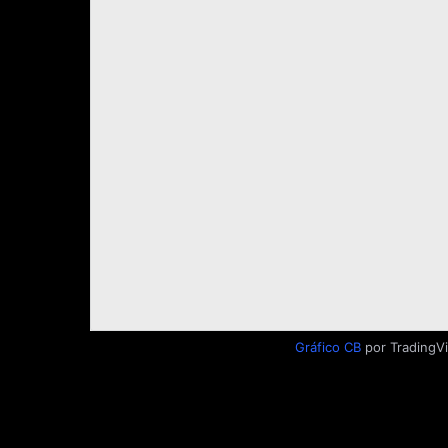
Gráfico CB
por TradingV