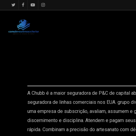
google.com, pub-4867156501875488, DIRECT, f08c47fec0942f
A Chubb é a maior seguradora de P&C de capital ab
seguradora de linhas comerciais nos EUA. grupo di
uma empresa de subscrição, avaliam, assumem e 
discernimento e disciplina. Atendem e pagam seus 
rápida. Combinam a precisão do artesanato com dé