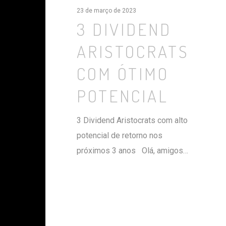
23 de março de 2023
3 DIVIDEND
ARISTOCRATS
COM ÓTIMO
POTENCIAL
3 Dividend Aristocrats com alto
potencial de retorno nos
próximos 3 anos Olá, amigos…