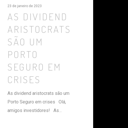
23 de janeiro de 2023
AS DIVIDEND
ARISTOCRATS
SÃO UM
PORTO
SEGURO EM
CRISES
As dividend aristocrats são um
Porto Seguro em crises Olá,
amigos investidores! As…