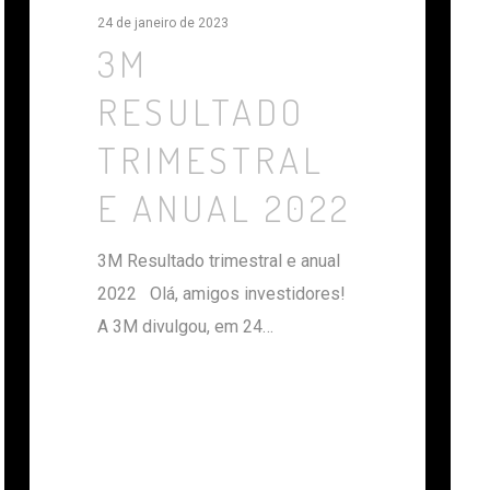
24 de janeiro de 2023
3M
RESULTADO
TRIMESTRAL
E ANUAL 2022
3M Resultado trimestral e anual
2022 Olá, amigos investidores!
A 3M divulgou, em 24…