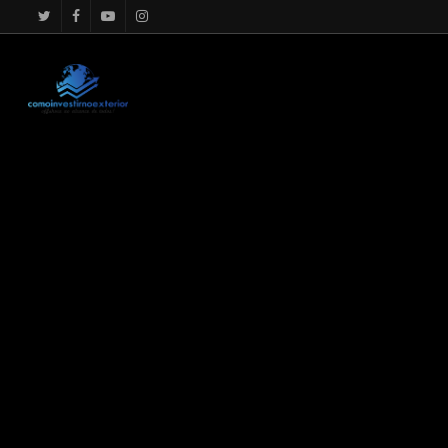
google.com, pub-4867156501875488, DIRECT, f08c47fec0942f