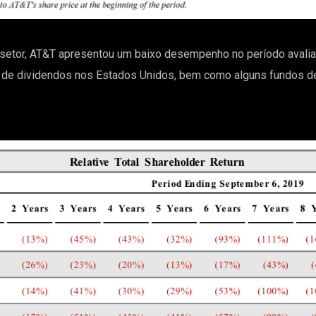
tor, AT&T apresentou um baixo desempenho no período avaliado
 de dividendos nos Estados Unidos, bem como alguns fundos de