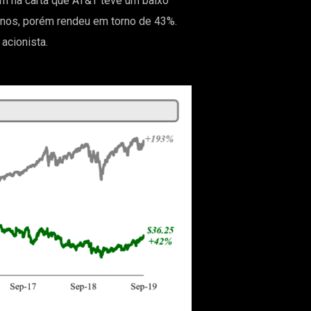
am na carta que AT&T teve um baixo
anos, porém rendeu em torno de 43%.
 acionista.