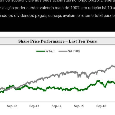
anhos substanciais aos seus acionistas no longo prazo. Disser
 a ação poderia estar valendo mais de 190% em relação há 10 
do os dividendos pagos, ou seja, avaliam o retorno total para o