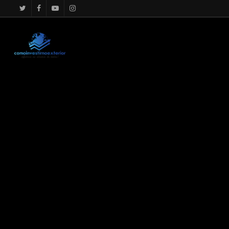
google.com, pub-4867156501875488, DIRECT, f08c47fec0942f