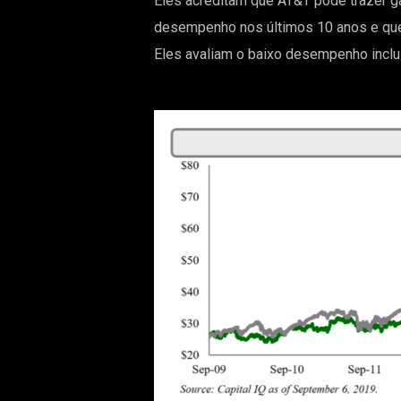
Eles acreditam que AT&T pode trazer g
desempenho nos últimos 10 anos e que
Eles avaliam o baixo desempenho incluin