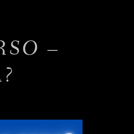
RSO –
A?