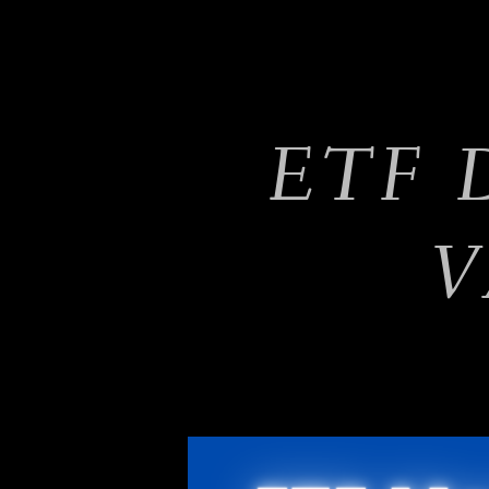
ETF 
V