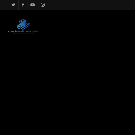
google.com, pub-4867156501875488, DIRECT, f08c47fec0942f