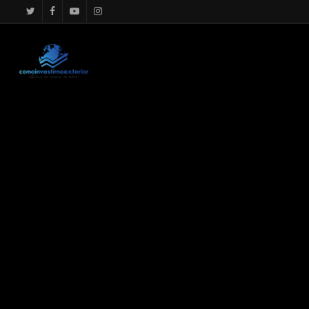
google.com, pub-4867156501875488, DIRECT, f08c47fec0942f