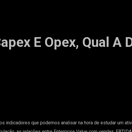
Capex E Opex, Qual A 
s indicadores que podemos analisar na hora de estudar um ativ
rculação, as relações entre Enterprise Value com vendas, EBTIDA,