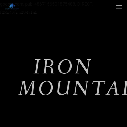
google.com, pub-4867156501875488, DIRECT,
f08c47fec0942fa0
IRON
MOUNTA