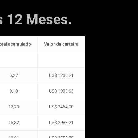
s 12 Meses.
otal acumulado
Valor da carteira
6,27
US$ 1236,71
9,18
US$ 1993,63
12,23
US$ 2464,00
15,32
US$ 2988,21