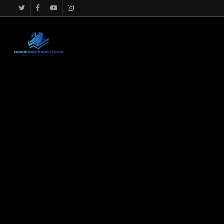
google.com, pub-4867156501875488, DIRECT, f08c47fec0942f