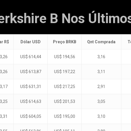
rkshire B Nos Último
ar R$
Dólar USD
Preço BRKB
Qnt Comprada
T
3,26
US$ 614,44
US$ 194,56
3,16
3,26
US$ 613,87
US$ 197,22
3,11
3,17
US$ 631,31
US$ 217,25
2,91
3,25
US$ 614,63
US$ 201,53
3,05
3,31
US$ 604,05
US$ 195,00
3,10