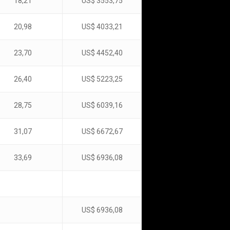
18,21
US$ 3553,75
20,98
US$ 4033,21
23,70
US$ 4452,40
26,40
US$ 5223,25
28,75
US$ 6039,16
31,07
US$ 6672,67
33,69
US$ 6936,08
US$ 6936,08