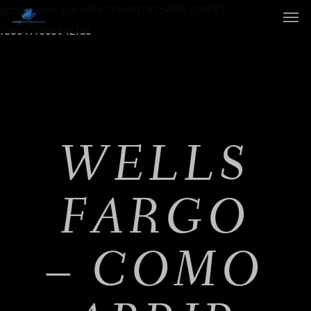
google.com, pub-4867156501875488, DIRECT,
f08c47fec0942fa0
WELLS
FARGO
– COMO