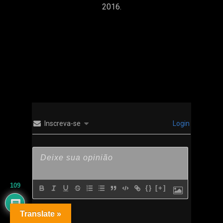
2016.
MORE POSTS BY ALEX
Inscreva-se
Login
109
{}
[+]
Translate »