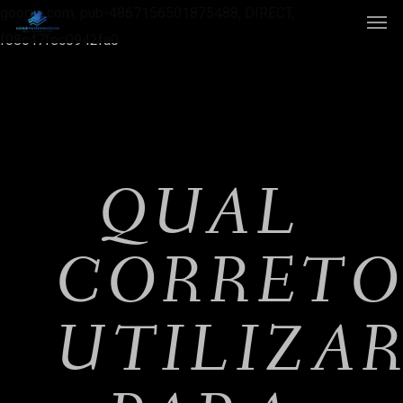
google.com, pub-4867156501875488, DIRECT,
f08c47fec0942fa0
QUAL
CORRET
UTILIZA