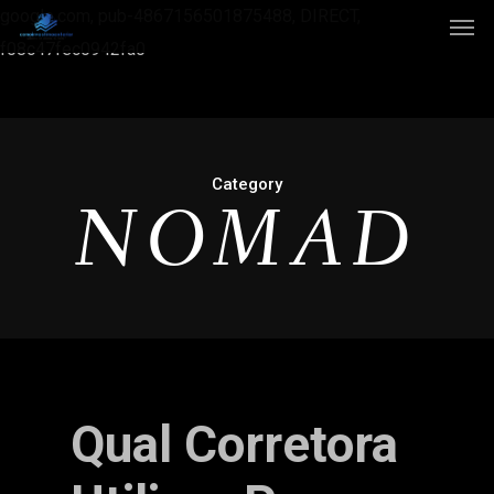
google.com, pub-4867156501875488, DIRECT,
f08c47fec0942fa0
Category
NOMAD
Qual Corretora