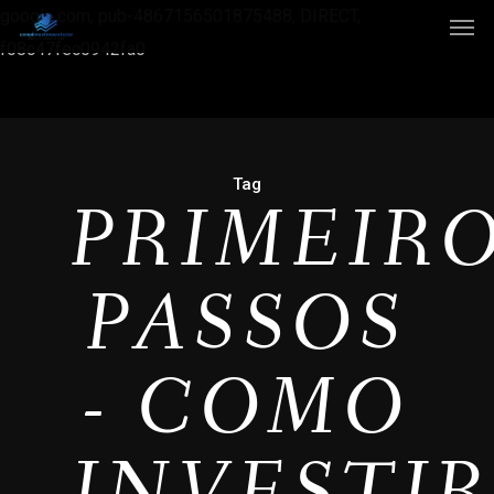
google.com, pub-4867156501875488, DIRECT,
f08c47fec0942fa0
Tag
PRIMEIR
PASSOS
- COMO
INVESTI