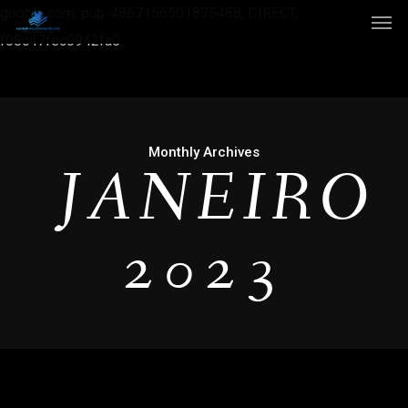
google.com, pub-4867156501875488, DIRECT,
f08c47fec0942fa0
Monthly Archives
JANEIRO
2023