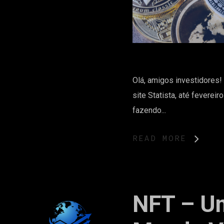
Olá, amigos investidores!
site Statista, até feverei
fazendo...
READ MORE
NFT – U