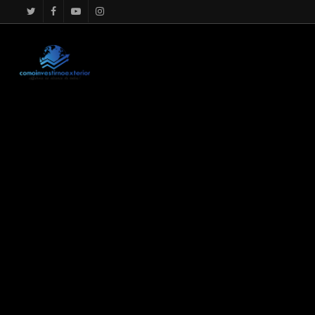
google.com, pub-4867156501875488, DIRECT, f08c47fec0942f