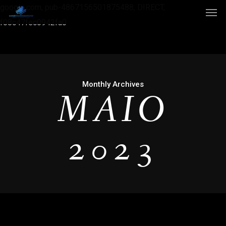
google.com, pub-4867156501875488, DIRECT,
f08c47fec0942fa0
Monthly Archives
MAIO
2023