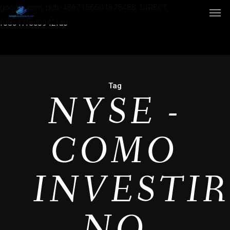
google.com, pub-4867156501875488, DIRECT,
f08c47fec0942fa0
Tag
NYSE -
COMO
INVESTI
NO