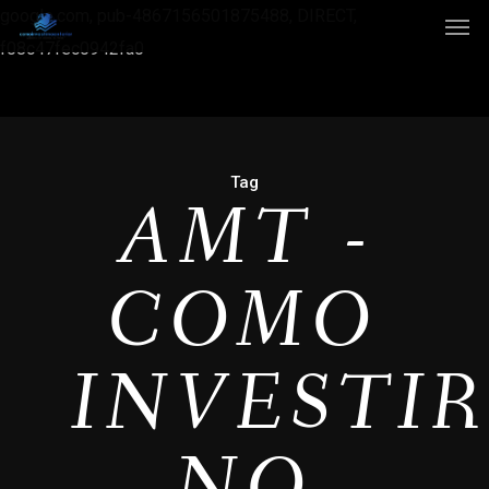
google.com, pub-4867156501875488, DIRECT,
f08c47fec0942fa0
Tag
AMT -
COMO
INVESTI
NO