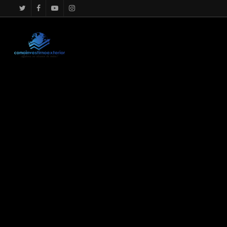
google.com, pub-4867156501875488, DIRECT, f08c47fec0942f