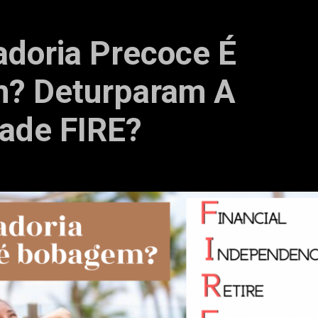
doria Precoce É
? Deturparam A
ade FIRE?