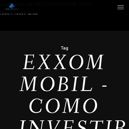
google.com, pub-4867156501875488, DIRECT,
f08c47fec0942fa0
Tag
EXXOM
MOBIL -
COMO
INVESTI