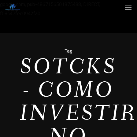
google.com, pub-4867156501875488, DIRECT,
f08c47fec0942fa0
Tag
SOTCKS
- COMO
INVESTI
NO