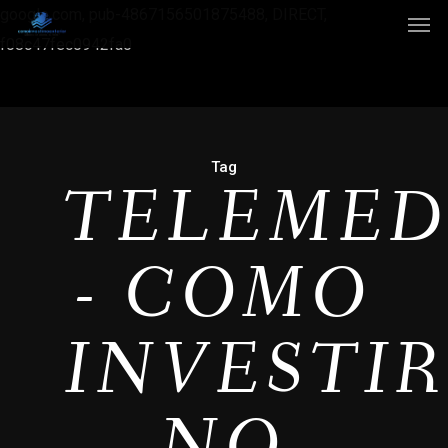
google.com, pub-4867156501875488, DIRECT,
f08c47fec0942fa0
Tag
TELEMED
- COMO
INVESTI
NO