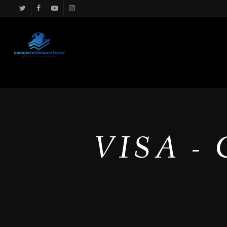
google.com, pub-4867156501875488, DIRECT, f08c47fec0942f
VISA -