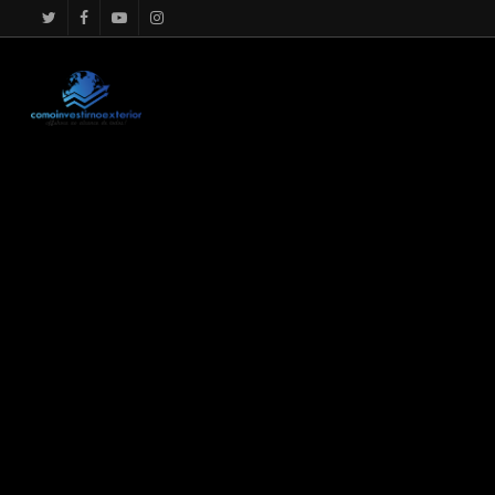
google.com, pub-4867156501875488, DIRECT, f08c47fec0942f