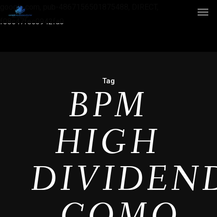
google.com, pub-4867156501875488, DIRECT,
f08c47fec0942fa0
Tag
BPM
HIGH
DIVIDEN
- COMO