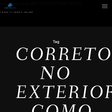
google.com, pub-4867156501875488, DIRECT,
f08c47fec0942fa0
Tag
CORRET
NO
EXTERIO
- COMO