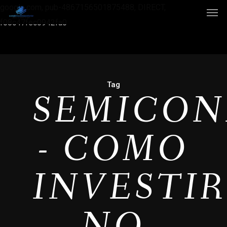
google.com, pub-4867156501875488, DIRECT,
f08c47fec0942fa0
Tag
SEMICON
- COMO
INVESTI
NO