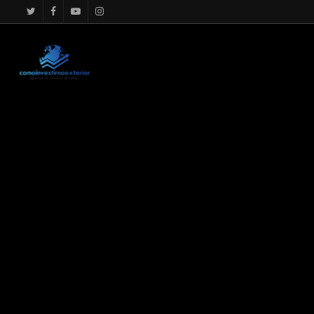
google.com, pub-4867156501875488, DIRECT, f08c47fec0942f