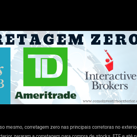
sso mesmo, corretagem zero nas principais corretoras no exterio
exterior zeraram a corretagem para compra de stocks, ETF e até p