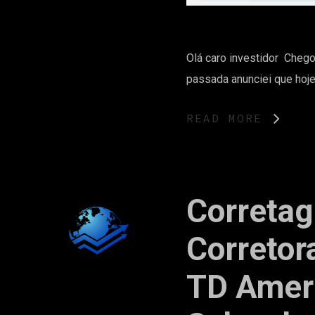
Olá caro investidor Chego
passada anunciei que hoje
READ MORE
Correta
Corretora
TD Ameri