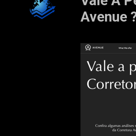
Vale A P
Avenue ?