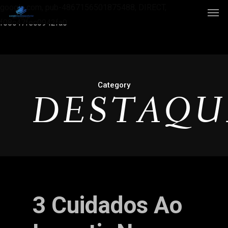
google.com, pub-4867156501875488, DIRECT,
f08c47fec0942fa0
Category
DESTAQU
3 Cuidados Ao