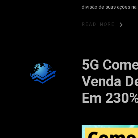
divisão de suas ações na p
READ MORE
5G Começ
Venda D
Em 230