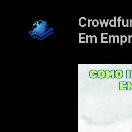
Crowdfun
Em Empre