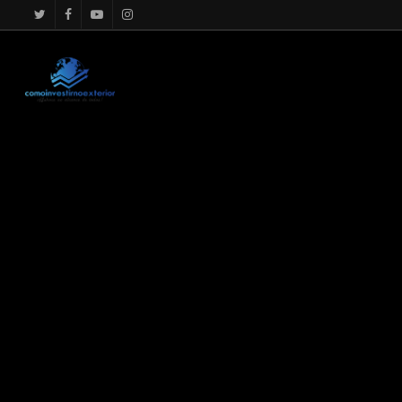
google.com, pub-4867156501875488, DIRECT, f08c47fec0942f