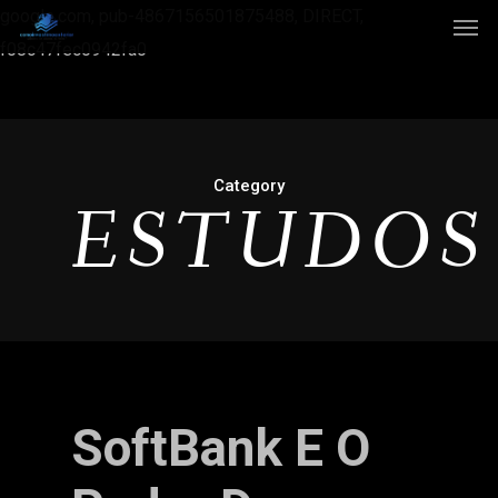
google.com, pub-4867156501875488, DIRECT,
f08c47fec0942fa0
Category
ESTUDOS
SoftBank E O